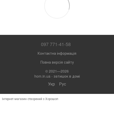
097 771-41-58
Контактна інформація
Повна версія сайту
© 2021—2026
hom.in.ua - затишок в домі
Укр
Рус
Інтернет-магазин створений з Хорошоп