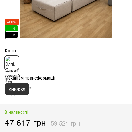
−20%
6
6
Колір
Механізм трансформації
книжка
В наявності
47 617 грн
59 521 грн