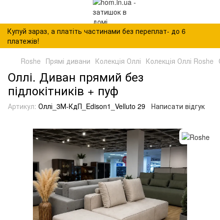
Купуй зараз, а платіть частинами без переплат- до 6
платежів!
Roshe
Прямі дивани
Колекція Оллі
Колекція Оллі Roshe
Оллі. Диван прямий без
підлокітників + пуф
Артикул:
Оллі_3М-КдП_Edison1_Velluto 29
Написати відгук