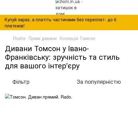
Купуй зараз, а платіть частинами без переплат- до 6
платежів!
Roshe
Прямі дивани
Колекція Томсон
Дивани Томсон у Івано-
Франківську: зручність та стиль
для вашого інтер'єру
Фільтр
За популярністю