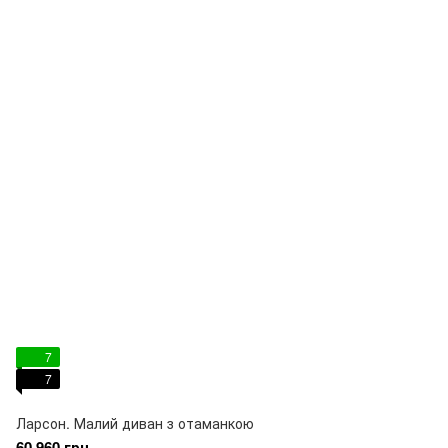
7
7
Ларсон. Малий диван з отаманкою
60 960 грн