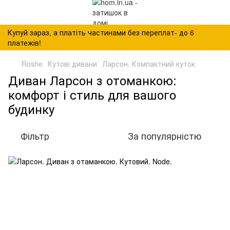
Купуй зараз, а платіть частинами без переплат- до 6
платежів!
Roshe
Кутові дивани
Ларсон. Компактний куток
Диван Ларсон з отоманкою:
комфорт і стиль для вашого
будинку
Фільтр
За популярністю