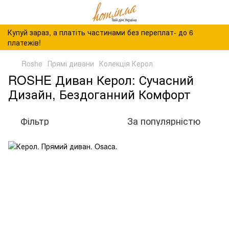
Купуй зараз, а платіть частинами без переплат- до 6
платежів!
Roshe
Прямі дивани
Колекція Керол
ROSHE Диван Керол: Сучасний
Дизайн, Бездоганний Комфорт
Фільтр
За популярністю