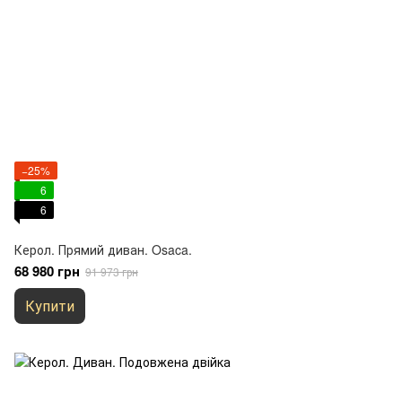
−25%
6
6
Керол. Прямий диван. Osaca.
68 980 грн
91 973 грн
Купити