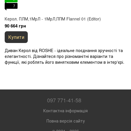
7
Керол. ПЛМ,1МрЛ - 1МрЛ,ППМ Flannel 01 (Editor)
90 664 грн
Купити
Диван Керол від ROSHE - ідеальне поєднання зручності та
елегантності. Дізнайтеся про різноманітні варіанти та
функції, які роблять його винятковим елементом в інтер'єрі.
097 771-41-58
Контактна інформація
Повна версія сайту
© 2021—2026