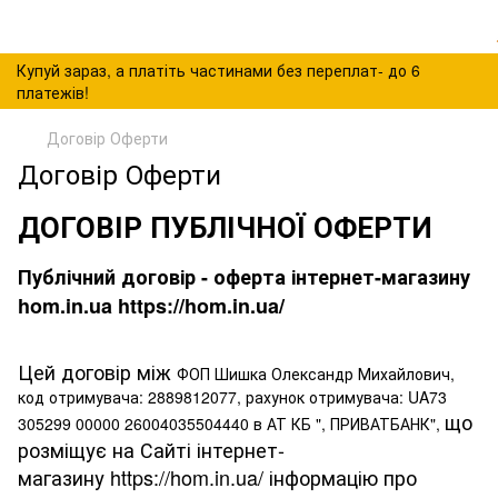
Купуй зараз, а платіть частинами без переплат- до 6
платежів!
Договір Оферти
Договір Оферти
ДОГОВІР ПУБЛІЧНОЇ ОФЕРТИ
Публічний договір - оферта інтернет-магазину
hom.in.ua https://hom.in.ua/
Цей договір між
ФОП Шишка Олександр Михайлович,
код отримувача: 2889812077, рахунок отримувача: UA73
що
305299 00000 26004035504440 в АТ КБ ", ПРИВАТБАНК",
розміщує на Сайті інтернет-
магазину https://hom.in.ua/ інформацію про