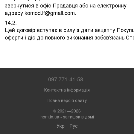
звернутися в офіс Продавця або на електронну
адресу komod.if@gmail.com.
14.2.
Цей договір вступає в силу з дати акцепту Покупц
оферти і діє до повного виконання зобов'язань С
097 771-41-58
Контактна інформація
Повна версія сайту
© 2021—2026
hom.in.ua - затишок в домі
Укр
Рус