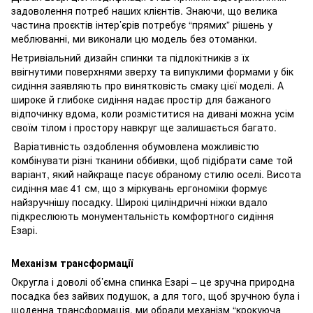
задоволення потреб наших клієнтів. Знаючи, що велика
частина проєктів інтер’єрів потребує “прямих” рішень у
меблюванні, ми виконали цю модель без отоманки.
Нетривіальний дизайн спинки та підлокітників з їх
ввігнутими поверхнями зверху та випуклими формами у бік
сидіння заявляють про винятковість смаку цієї моделі. А
широке й глибоке сидіння надає простір для бажаного
відпочинку вдома, коли розміститися на дивані можна усім
своїм тілом і простору навкруг ще залишається багато.
Варіативність оздоблення обумовлена можливістю
комбінувати різні тканини оббивки, щоб підібрати саме той
варіант, який найкраще пасує обраному стилю оселі. Висота
сидіння має 41 см, що з міркувань ергономіки формує
найзручнішу посадку. Широкі циліндричні ніжки вдало
підкреслюють монументальність комфортного сидіння
Езарі.
Механізм трансформації
Округла і доволі об’ємна спинка Езарі – це зручна природна
посадка без зайвих подушок, а для того, щоб зручною була і
щоденна трансформація, ми обрали механізм “крокуюча