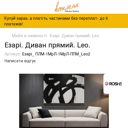
Купуй зараз, а платіть частинами без переплат- до 6
платежів!
Меблі в наявності
Езарі. Диван прямий. Leo.
Езарі. Диван прямий. Leo.
Артикул:
Езарі_ ПЛМ-1МрЛ-1МрЛ-ППМ_Leo2
Написати відгук