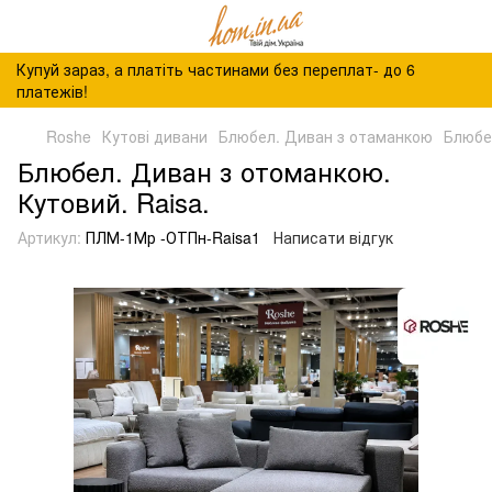
Купуй зараз, а платіть частинами без переплат- до 6
платежів!
Roshe
Кутові дивани
Блюбел. Диван з отаманкою
Блюбе
Блюбел. Диван з отоманкою.
Кутовий. Raisa.
Артикул:
ПЛМ-1Мр -ОТПн-Raisa1
Написати відгук