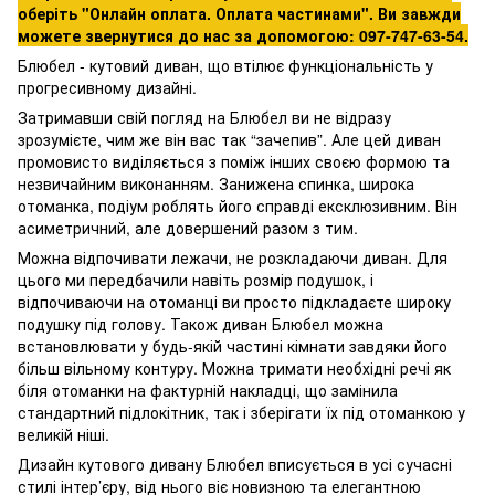
оберіть "Онлайн оплата. Оплата частинами". Ви завжди
можете звернутися до нас за допомогою: 097-747-63-54.
Блюбел - кутовий диван, що втілює функціональність у
прогресивному дизайні.
Затримавши свій погляд на Блюбел ви не відразу
зрозумієте, чим же він вас так “зачепив”. Але цей диван
промовисто виділяється з поміж інших своєю формою та
незвичайним виконанням. Занижена спинка, широка
отоманка, подіум роблять його справді ексклюзивним. Він
асиметричний, але довершений разом з тим.
Можна відпочивати лежачи, не розкладаючи диван. Для
цього ми передбачили навіть розмір подушок, і
відпочиваючи на отоманці ви просто підкладаєте широку
подушку під голову. Також диван Блюбел можна
встановлювати у будь-якій частині кімнати завдяки його
більш вільному контуру. Можна тримати необхідні речі як
біля отоманки на фактурній накладці, що замінила
стандартний підлокітник, так і зберігати їх під отоманкою у
великій ніші.
Дизайн кутового дивану Блюбел вписується в усі сучасні
стилі інтер’єру, від нього віє новизною та елегантною