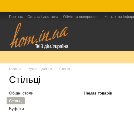
Перейти до основного контенту
Про нас
Оплата і доставка
Обмін та повернення
Контактна інфор
Головна
Кухня - їдальня
Стільці
Стільці
Обідні столи
Немає товарів
Стільці
Буфети