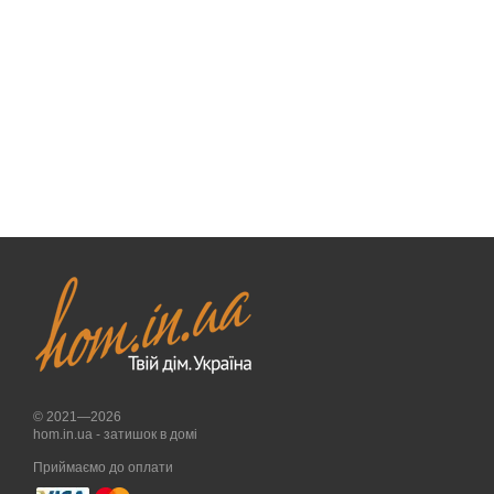
© 2021—2026
hom.in.ua - затишок в домі
Приймаємо до оплати