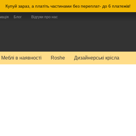
Купуй зараз, а платіть частинами без переплат- до 6 платежів!
мація
Блог
Відгуки про нас
Меблі в наявності
Roshe
Дизайнерські крісла