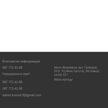
Контактна інформація
097 771-41-58
Івано-Франківськ, вул. Галицька,
201г, ТЦ Менс простір, 3й поверх,
Передзвонити вам?
салон 317
Мапа проїзду
097 771-41-58
097 771-41-58
admin.komod.if@gmail.com