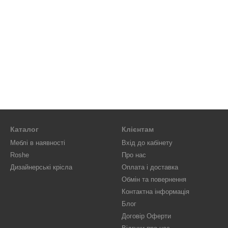
Каталог
Клієнтам
Меблі в наявності
Вхід до кабінету
Roshe
Про нас
Дизайнерські крісла
Оплата і доставка
Обмін та повернення
Контактна інформація
Блог
Договір Оферти