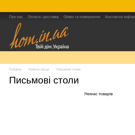
Перейти до основного контенту
Про нас
Оплата і доставка
Обмін та повернення
Контактна інфор
Головна
Робоче місце
Письмові столи
Письмові столи
Немає товарів