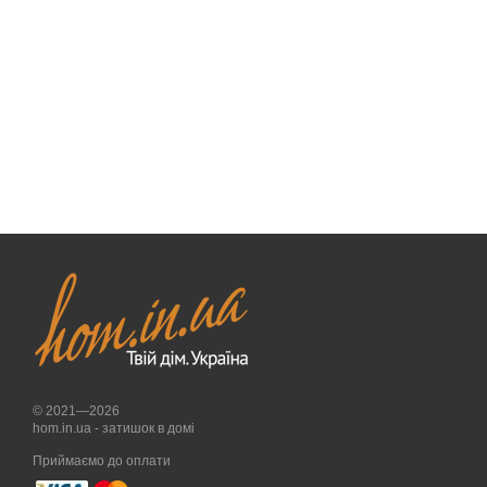
© 2021—2026
hom.in.ua - затишок в домі
Приймаємо до оплати