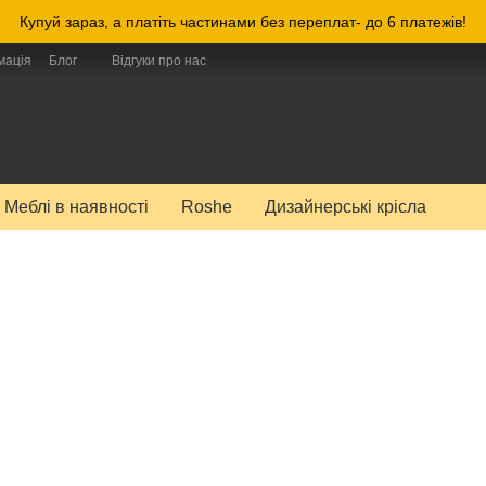
Купуй зараз, а платіть частинами без переплат- до 6 платежів!
мація
Блог
Відгуки про нас
Меблі в наявності
Roshe
Дизайнерські крісла