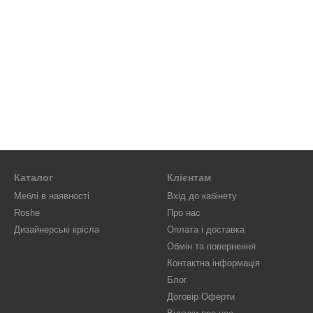
Каталог
Клієнтам
Меблі в наявності
Вхід до кабінету
Roshe
Про нас
Дизайнерські крісла
Оплата і доставка
Обмін та повернення
Контактна інформація
Блог
Договір Оферти