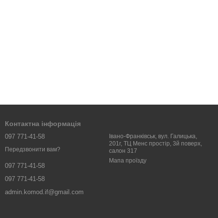
Контактна інформація
097 771-41-58
Івано-Франківськ, вул. Галицька,
201г, ТЦ Менс простір, 3й поверх,
Передзвонити вам?
салон 317
Мапа проїзду
097 771-41-58
097 771-41-58
admin.komod.if@gmail.com