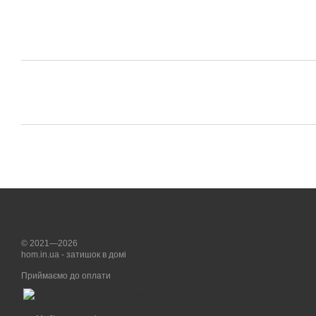
© 2021—2026
hom.in.ua - затишок в домі
Приймаємо до оплати