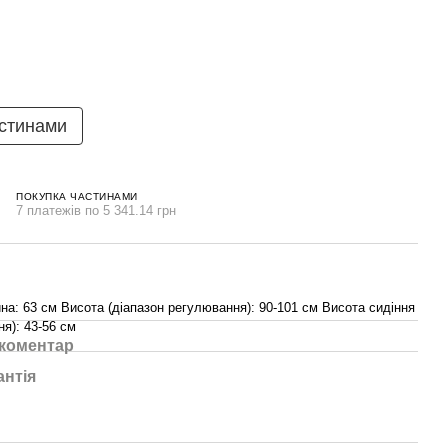
стинами
ПОКУПКА ЧАСТИНАМИ
7 платежів по 5 341.14 грн
на: 63 см Висота (діапазон регулювання): 90-101 см Висота сидіння
я): 43-56 см
 коментар
антія