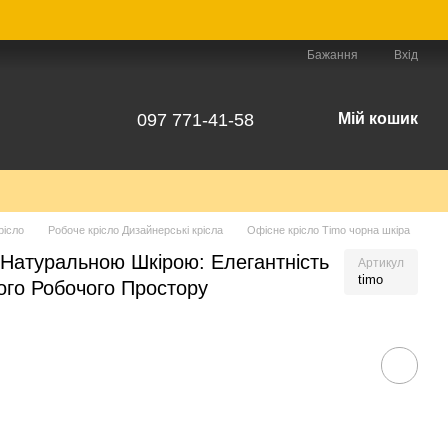
Бажання
Вхід
097 771-41-58
Мій кошик
рісло
Робоче крісло Дизайнерські крісла
Офісне крісло Timo чорна шкіра
 Натуральною Шкірою: Елегантність
Артикул
timo
ого Робочого Простору