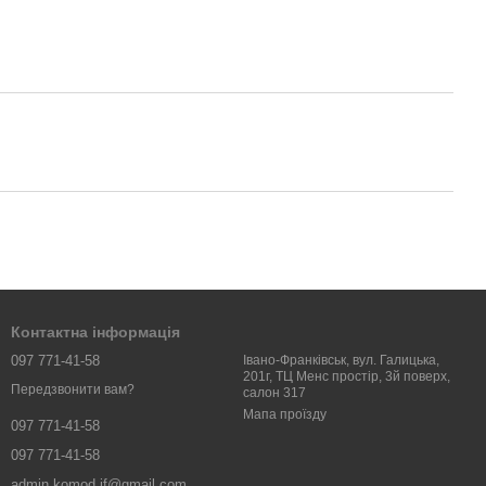
Контактна інформація
097 771-41-58
Івано-Франківськ, вул. Галицька,
201г, ТЦ Менс простір, 3й поверх,
Передзвонити вам?
салон 317
Мапа проїзду
097 771-41-58
097 771-41-58
admin.komod.if@gmail.com