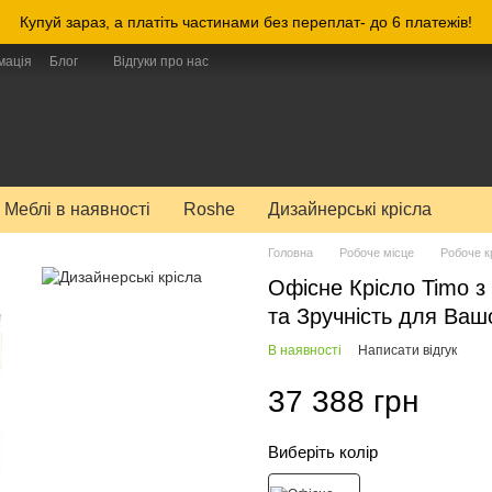
Купуй зараз, а платіть частинами без переплат- до 6 платежів!
мація
Блог
Відгуки про нас
Меблі в наявності
Roshe
Дизайнерські крісла
Головна
Робоче місце
Робоче к
Офісне Крісло Timo з
та Зручність для Ваш
В наявності
Написати відгук
37 388 грн
Виберіть колір