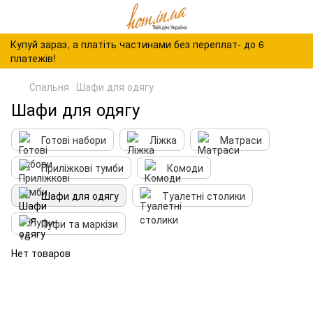
Купуй зараз, а платіть частинами без переплат- до 6
платежів!
Спальня
Шафи для одягу
Шафи для одягу
Готові набори
Ліжка
Матраси
Приліжкові тумби
Комоди
Шафи для одягу
Туалетні столики
Пуфи та маркізи
Нет товаров