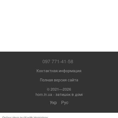
097 771-41-58
Контактная информация
Полная версия сайта
© 2021—2026
hom.in.ua - затишок в домі
Укр
Рус
Online store built with Horoshop