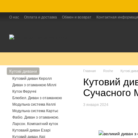
Перейти к основному контенту
О нас
Оплата и доставка
Обмен и возврат
Контактная информац
Кутові дивани
Главная
Roshe
Кутові див
Кутовий диван Керолл
Кутовий ди
Диван з отаманкою Міллі
Сучасного 
Куток Феруччі
Блюбел. Диван з отаманкою
Модульна система Келлі
3 января 2024
Модульна система Картьє
Фабіо. Диван з отаманкою.
Ларсон. Компактний куток
Кутоваий диван Езарі
Кутовий диван Аірі