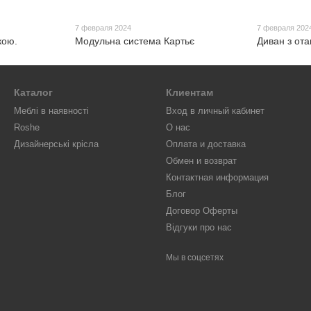
7 февраля 2024
7 февраля 202
кою.
Модульна система Картьє
Диван з от
Каталог
Клиентам
Меблі в наявності
Вход в личный кабинет
Roshe
О нас
Дизайнерські крісла
Оплата и доставка
Обмен и возврат
Контактная информация
Блог
Договор Оферты
Відгуки про нас
Мы в соцсетях