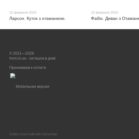
15 февраля 2024
15 февраля 2024
Ларсон. Куток з отаманкою.
Фабіо. Диван з Отаман
© 2021—2026
hom.in.ua - затишок в домі
Принимаем к оплате
Мобильная версия
Online store built with Horoshop