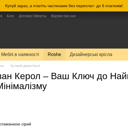
Купуй зараз, а платіть частинами без переплат- до 6 платежів!
ия
Блог
Договор Оферты
Відгуки про нас
Меблі в наявності
Roshe
Дизайнерські крісла
ани
Кутовий диван Kerol
ван Керол – Ваш Ключ до На
Мінімалізму