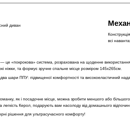
Механ
Конструкці
всі навант
— це «покрокова» система, розрахована на щоденне використання. 
окі ніжки, та формує зручне спальне місце розміром 145х265см.
а два шари ППУ: підвищеної комфортності та високоеластичний на
манку, як і посадочне місце, можна зробити меншого або більшого 
на легкість Керол, подарують вам насолоду від домашнього відпочин
ерні рішення для ультрасучасного комфорту!