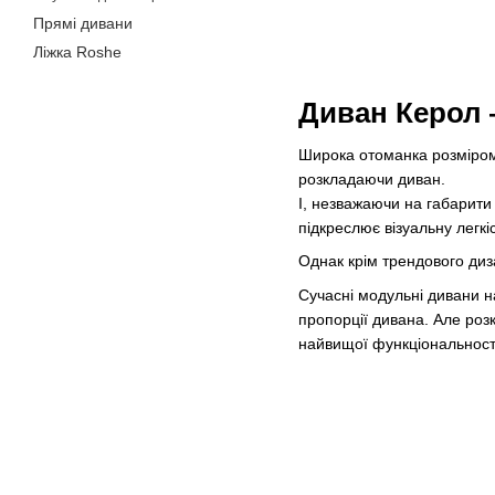
Прямі дивани
Ліжка Roshe
Диван Керол 
Широка отоманка розміром 
розкладаючи диван.
І, незважаючи на габарити 
підкреслює візуальну легкіс
Однак крім трендового диз
Сучасні модульні дивани н
пропорції дивана. Але роз
найвищої функціональності