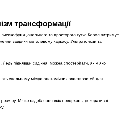
ізм трансформації
я високофункціонального та просторого кутка Керол витримує
аження завдяки металевому каркасу. Ультратонкий та
Ледь піднявши сидіння, можна спостерігати, як м’яко
дають спальному місцю анатомічних властивостей для
розміру. М’яке оздоблення всіх поверхонь, декоративні
ку.