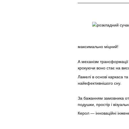
максимально міцний!
А механізм трансформації 
крокуючи воно стає на вис
Ламелі в основі каркаса т
найефективнішого сну.
За бажанням замовника ото
подушки, простір і візуаль
Керол — інноваційні інжен