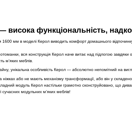
— висока функціональність, надк
1600 мм в моделі Керол виводить комфорт домашнього відпочинку н
отоманки, вся конструкція Керол наче витає над підлогою завдяки оп
ть м’яких меблів.
айну, унікальна особливість Керол — абсолютно непомітний на вигл
а ніжках або не мають механізму трансформації, або він у складено
кладний модуль Керол настільки грамотно сконструйовано, що диван
 сучасних модульних м’яких меблів!