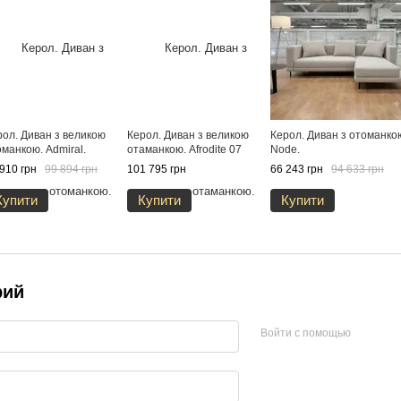
рол. Диван з великою
Керол. Диван з великою
Керол. Диван з отоманко
манкою. Admiral.
отаманкою. Afrodite 07
Node.
910 грн
99 894 грн
101 795 грн
66 243 грн
94 633 грн
Купити
Купити
Купити
рий
Войти с помощью