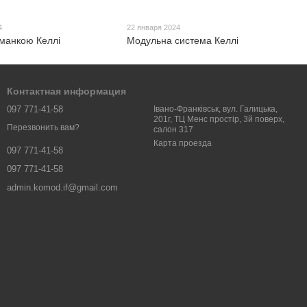
4
22 января 2024
аманкою Келлі
Модульна система Келлі
Контактная информация
097 771-41-58
Івано-Франківськ, вул. Галицька,
201г, ТЦ Менс простір, 3й поверх,
Перезвонить вам?
салон 317
Карта проезда
097 771-41-58
097 771-41-58
admin.komod.if@gmail.com