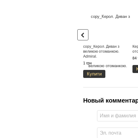
copy_Керол. Диван з
Ке
великою отоманкою.
ото
Admiral.
84 
1 грн
Купити
Новый коммента