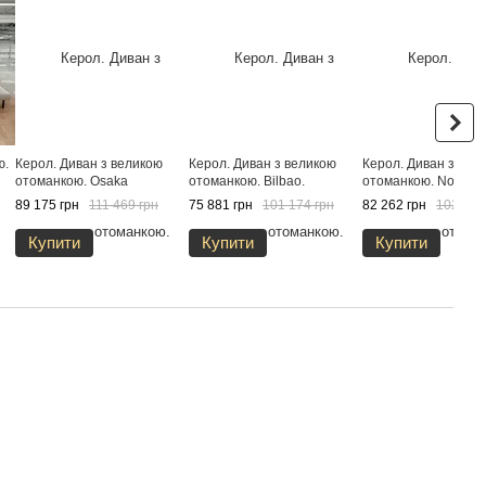
ю.
Керол. Диван з великою
Керол. Диван з великою
Керол. Диван з вел
отоманкою. Osaka
отоманкою. Bilbao.
отоманкою. Node.
89 175 грн
111 469 грн
75 881 грн
101 174 грн
82 262 грн
102 827
Купити
Купити
Купити