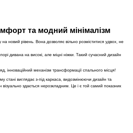
омфорт та модний мінімалізм
а новий рівень. Вона дозволяє вільно розміститися удвох, не
орі дивана на високі, але міцні ніжки. Такий сучасний дизайн
яд, інноваційний механізм трансформації спального місця!
му стані виглядає з-під каркаса, видозмінюючи дизайн та
 візуально здається нерозкладним. Це і є той самий показник