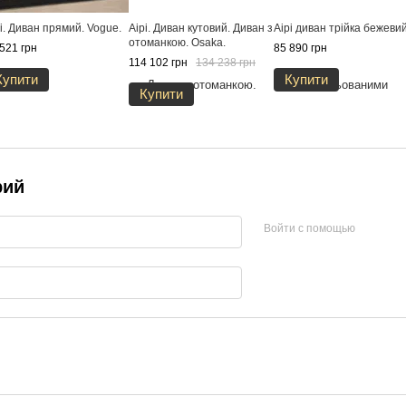
i. Диван прямий. Vogue.
Aipi. Диван кутовий. Диван з
Aipi диван трійка бежеви
отоманкою. Osaka.
521 грн
85 890 грн
114 102 грн
134 238 грн
Купити
Купити
Купити
рий
Войти с помощью