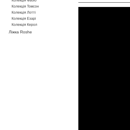
Колекція Фабіо
Колекція Томсон
Колекція Лотті
Колекція Езарі
Колекція Керол
Ліжка Roshe