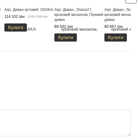
й
Aipi. Диван кутовий. OSAKА.
Аірі. Диван., Diana27,
Аірі. Диван., Node12
кроковий механізм, Прямий
кроковий механізм,
114 102 грн
134 238 грн
диван
диван
88 502 грн
80 667 грн
Купити
Купити
Купити