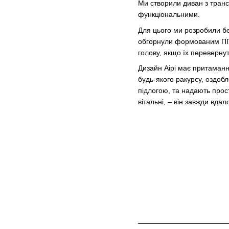
Ми створили диван з тран
функціональними.
Для цього ми розробили бе
обгорнули формованим ППУ 
голову, якщо їх перевернут
Дизайн Аірі має притаманн
будь-якого ракурсу, оздоб
підлогою, та надають прост
вітальні, – він завжди вдал