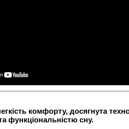
легкість комфорту, досягнута техн
та функціональністю сну.