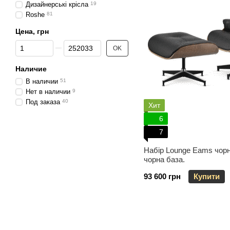
Дизайнерські крісла
19
Roshe
81
Цена, грн
От Цена, грн
До Цена, грн
OK
Наличие
В наличии
51
Нет в наличии
9
Под заказа
40
Хит
6
7
Набір Lounge Eams чорна
чорна база.
93 600 грн
Купити