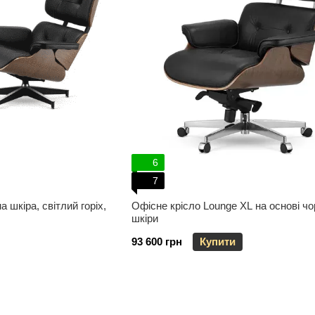
6
7
 шкіра, світлий горіх,
Офісне крісло Lounge XL на основі чо
шкіри
93 600 грн
Купити