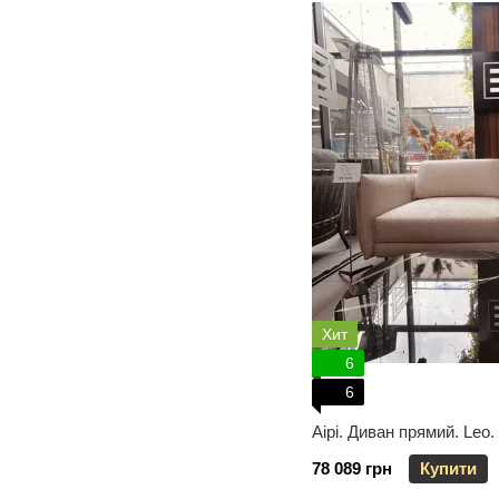
Хит
6
6
Aipi. Диван прямий. Leo.
78 089 грн
Купити