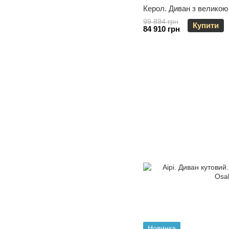
Керол. Диван з великою
99 894 грн
Купити
84 910 грн
Новинка