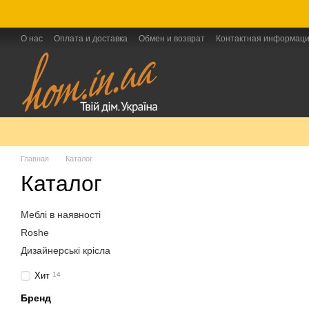
Перейти к основному контенту
О нас
Оплата и доставка
Обмен и возврат
Контактная информац
Главная
Каталог
Каталог
Меблі в наявності
Roshe
Дизайнерські крісла
Хит
14
Бренд