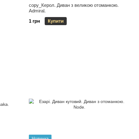
copy_Керол. Диван з великою отоманкою.
Admiral.
1 грн
Купити
Новинка