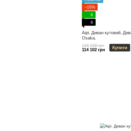
−15%
6
6
Aipi. Диван кутовий. Ди
Osaka.
134 238 грн
Купити
114 102 грн