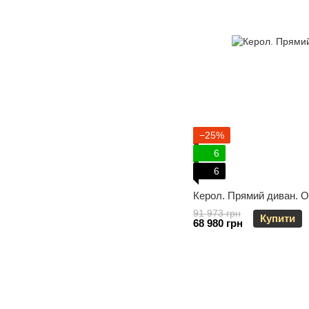
−25%
6
6
Керол. Прямий диван. O
91 973 грн
Купити
68 980 грн