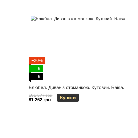
−20%
6
6
Блюбел. Диван з отоманкою. Кутовий. Raisa.
101 577 грн
Купити
81 262 грн