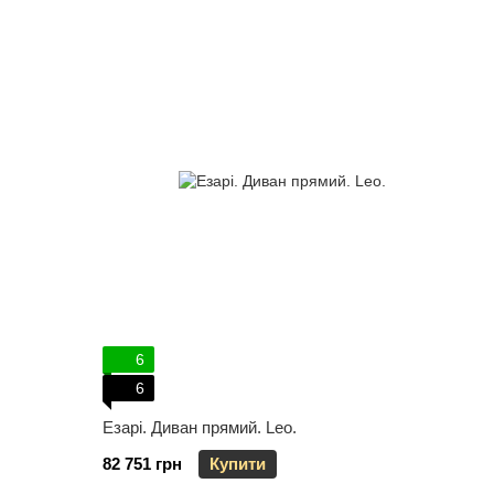
6
6
Езарі. Диван прямий. Leo.
82 751 грн
Купити