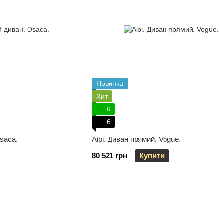
Новинка
Хит
6
6
saca.
Aipi. Диван прямий. Vogue.
80 521 грн
Купити