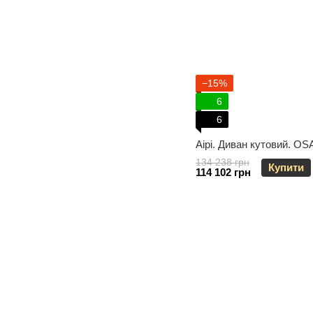
−15%
6
6
Aipi. Диван кутовий. OS
134 238 грн
Купити
114 102 грн