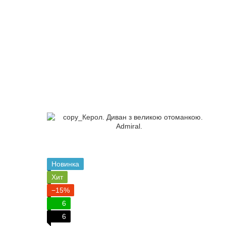
Новинка
Хит
−15%
6
6