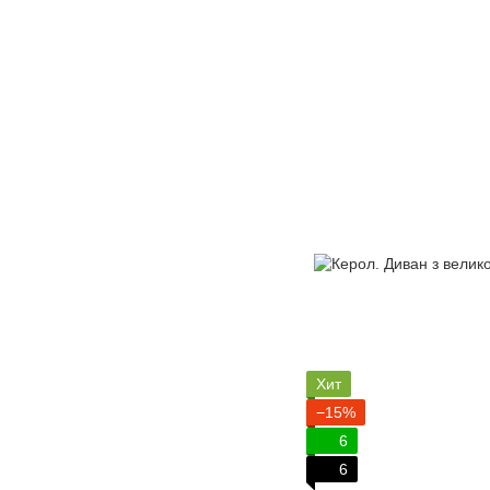
Хит
−15%
6
6