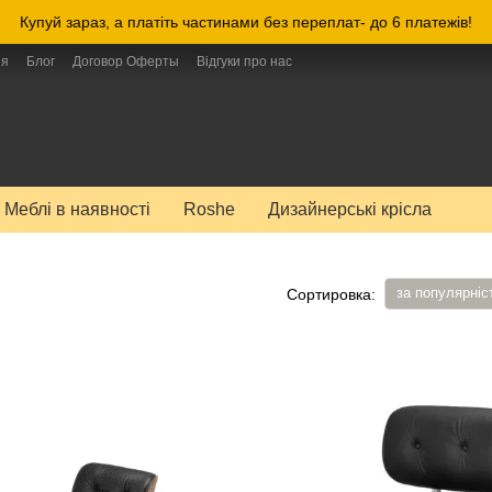
Купуй зараз, а платіть частинами без переплат- до 6 платежів!
ия
Блог
Договор Оферты
Відгуки про нас
Меблі в наявності
Roshe
Дизайнерські крісла
за популярніс
Сортировка: