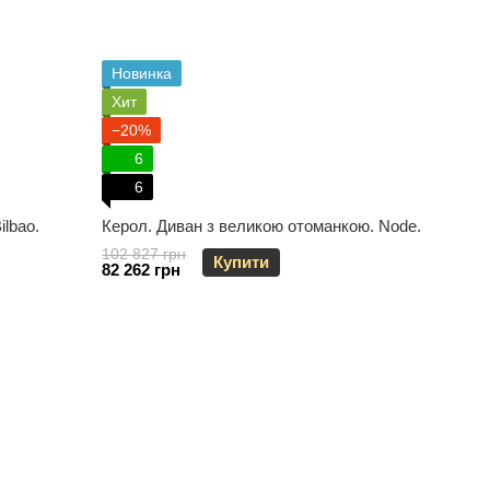
Новинка
Хит
−20%
6
6
lbao.
Керол. Диван з великою отоманкою. Node.
102 827 грн
Купити
82 262 грн