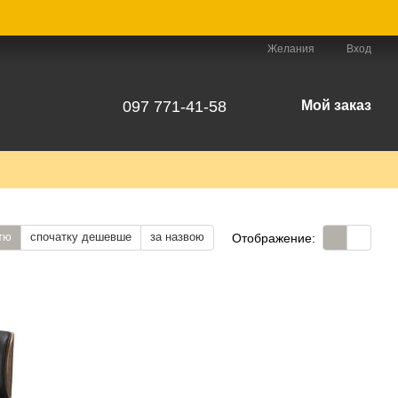
Желания
Вход
097 771-41-58
Мой заказ
тю
спочатку дешевше
за назвою
Отображение: