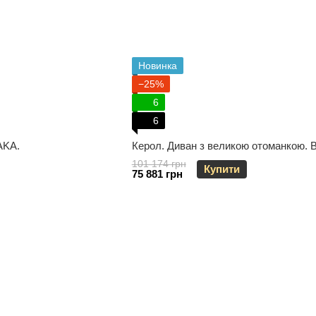
Новинка
−25%
6
6
AKА.
Керол. Диван з великою отоманкою. Bi
101 174 грн
Купити
75 881 грн