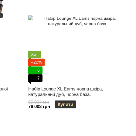
Хит
−20%
6
7
рної
Набір Lounge XL Eams чорна шкіра,
натуральний дуб, чорна база.
95 004 грн
Купити
76 003 грн