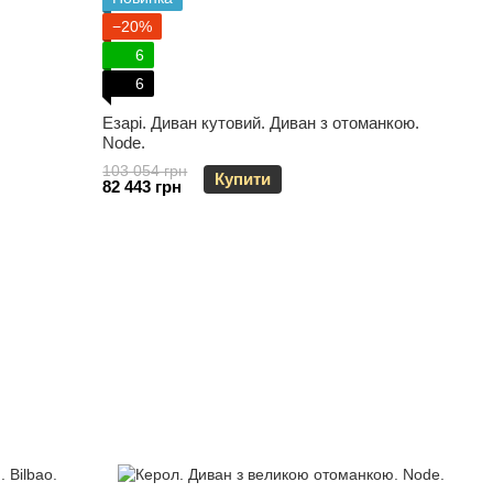
−20%
6
6
Езарі. Диван кутовий. Диван з отоманкою.
Node.
103 054 грн
Купити
82 443 грн