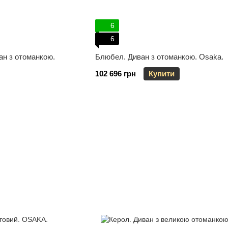
6
6
ван з отоманкою.
Блюбел. Диван з отоманкою. Osaka.
102 696 грн
Купити